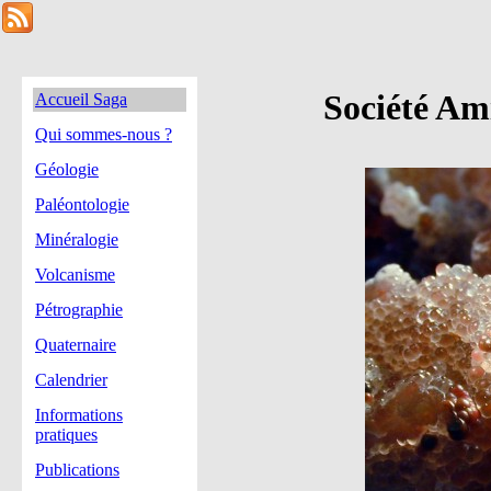
Société Am
Accueil Saga
Qui sommes-nous ?
Géologie
Paléontologie
Minéralogie
Volcanisme
Pétrographie
Quaternaire
Calendrier
Informations
pratiques
Publications