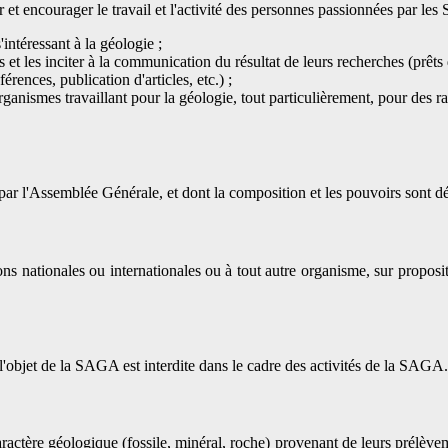
t encourager le travail et l'activité des personnes passionnées par les S
intéressant à la géologie ;
 et les inciter à la communication du résultat de leurs recherches (prêt
érences, publication d'articles, etc.) ;
rganismes travaillant pour la géologie, tout particulièrement, pour des r
r l'Assemblée Générale, et dont la composition et les pouvoirs sont déf
s nationales ou internationales ou à tout autre organisme, sur proposi
 l'objet de la SAGA est interdite dans le cadre des activités de la SAGA.
ctère géologique (fossile, minéral, roche) provenant de leurs prélèvemen