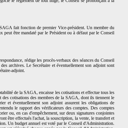
gocie le règlement de tout litige, le Conseil se prononçant à la
la SAGA fait fonction de premier Vice-président. Un membre du
ux peut être mandaté par le Président ou à défaut par le Conseil
correspondance, rédige les procès-verbaux des séances du Conseil
 des archives. Le Secrétaire et éventuellement son adjoint sont
étaire-adjoint.
abilité de la SAGA, encaisse les cotisations et effectue tous les
ent des cotisations des membres de la SAGA, dont ils tiennent le
rier et éventuellement son adjoint assurent les obligations de
r entendu le rapport des vérificateurs des comptes. Des comptes
sorier ou, en cas d'empêchement, sur deux signatures conjointes
tre effectués l'achat, la souscription, la vente, le transfert et
ation. Un budget annuel est voté par le Conseil d'Administration.