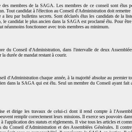
le des membres de la SAGA. Les membres de ce conseil sont élus pou
n. Tout candidat à l'élection au Conseil d'Administration doit remettre
 lieu par bulletins secrets. Sont déclarés élus les candidats de la li
 le candidat le plus ancien dans la SAGA est proclamé élu. Pour être 
peut néanmoins fonctionner avec trois membres au minimum.
re du Conseil d'Administration, dans l'intervalle de deux Assemblé
la durée de mandat restant à courir.
l d'Administration chaque année, à la majorité absolue au premier tour
cien dans la SAGA qui est élu. Seul un membre du Conseil ayant fait a
nise et dirige les travaux de celui-ci dont il rend compte à l'Assem
 peuvent remplir correctement leurs missions. Il exerce ses pouvoirs dans l
 à l'application des statuts et règlements. Il vise tous les articles et co
 du Conseil d'Administration et des Assemblées Générales. Il contres