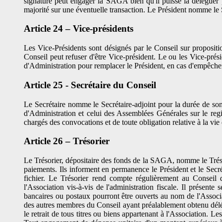
signature peut engager la SAGA bien qu'il puisse la déléguer pa
majorité sur une éventuelle transaction. Le Président nomme le S
Article 24 – Vice-présidents
Les Vice-Présidents sont désignés par le Conseil sur proposi
Conseil peut refuser d'être Vice-président. Le ou les Vice-prés
d'Administration pour remplacer le Président, en cas d'empêche
Article 25 - Secrétaire du Conseil
Le Secrétaire nomme le Secrétaire-adjoint pour la durée de son 
d'Administration et celui des Assemblées Générales sur le regi
chargés des convocations et de toute obligation relative à la vie
Article 26 – Trésorier
Le Trésorier, dépositaire des fonds de la SAGA, nomme le Trésori
paiements. Ils informent en permanence le Président et le Secré
fichier. Le Trésorier rend compte régulièrement au Conseil d'
l'Association vis-à-vis de l'administration fiscale. Il présen
bancaires ou postaux pourront être ouverts au nom de l'Associa
des autres membres du Conseil ayant préalablement obtenu délégat
le retrait de tous titres ou biens appartenant à l'Association. 