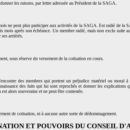
onner les raisons, par lettre adressée au Président de la SAGA.
mois ne peut plus participer aux activités de la SAGA. Est radié de l
 six mois après son échéance. Un membre radié, mais non exclu suite aux
ses arriérés.
t, sous réserve du versement de la cotisation en cours.
l'encontre des membres qui portent un préjudice matériel ou moral à 
issance des faits qui lui sont reprochés et donner les explications qu'
est alors souveraine et ne peut être contestée.
ement de cotisation, ni à aucune autre sorte de dédommagement.
GNATION ET POUVOIRS DU CONSEIL D