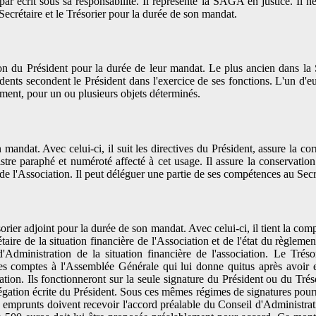
r écrit sous sa responsabilité. Il représente la SAGA en justice. Il né
ecrétaire et le Trésorier pour la durée de son mandat.
tion du Président pour la durée de leur mandat. Le plus ancien dans 
idents secondent le Président dans l'exercice de ses fonctions. L'un d'e
ment, pour un ou plusieurs objets déterminés.
mandat. Avec celui-ci, il suit les directives du Président, assure la 
stre paraphé et numéroté affecté à cet usage. Il assure la conservation
 de l'Association. Il peut déléguer une partie de ses compétences au Secr
er adjoint pour la durée de son mandat. Avec celui-ci, il tient la compt
taire de la situation financière de l'Association et de l'état du règlem
Administration de la situation financière de l'association. Le Tréso
te ses comptes à l'Assemblée Générale qui lui donne quitus après avoi
tion. Ils fonctionneront sur la seule signature du Président ou du Tré
ion écrite du Président. Sous ces mêmes régimes de signatures pourront ê
Les emprunts doivent recevoir l'accord préalable du Conseil d'Administr