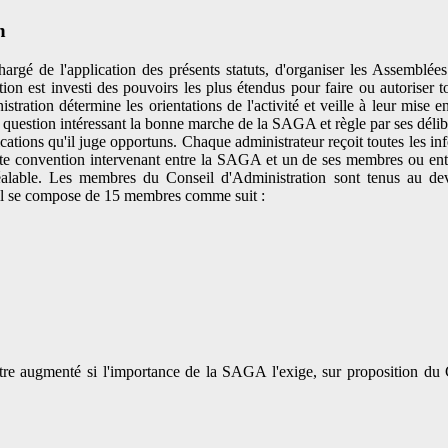
n
gé de l'application des présents statuts, d'organiser les Assemblées 
tion est investi des pouvoirs les plus étendus pour faire ou autoriser 
ration détermine les orientations de l'activité et veille à leur mise
oute question intéressant la bonne marche de la SAGA et règle par ses délibé
ations qu'il juge opportuns. Chaque administrateur reçoit toutes les in
Toute convention intervenant entre la SAGA et un de ses membres ou
préalable. Les membres du Conseil d'Administration sont tenus au de
eil se compose de 15 membres comme suit :
re augmenté si l'importance de la SAGA l'exige, sur proposition du 